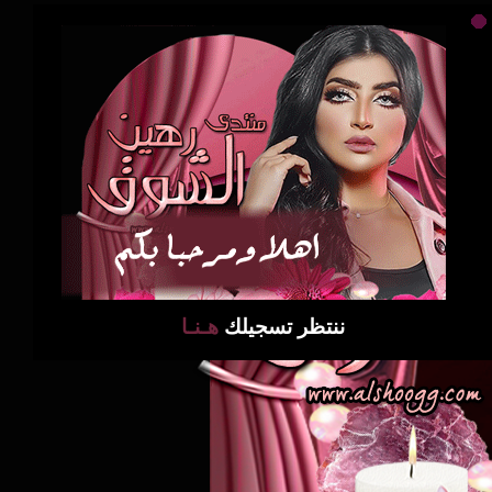
ننتظر تسجيلك
هـنـا