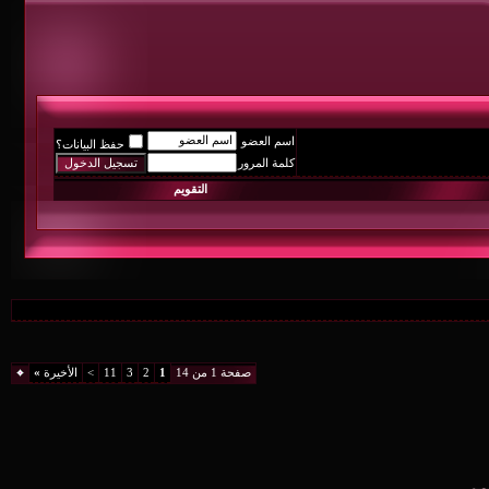
اسم العضو
حفظ البيانات؟
كلمة المرور
التقويم
صفحة 1 من 14
1
2
3
11
>
الأخيرة
»