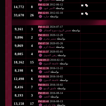
12:38 PM
2012-06-12
14,772
8
بواسطة
الامير عبود
12:01 PM
2012-02-10
33,670
26
بواسطة
جباره
11:22 PM
2024-07-17
9,161
3
طة
همس الروح دموع العشاق
10:11 PM
2020-12-29
9,096
2
بواسطة
سمير محرم
07:50 PM
2020-05-26
9,869
4
بواسطة
حسناء كرم
11:37 PM
2020-05-01
8,085
4
بواسطة
رهين الشوق
09:23 AM
2018-02-15
18,162
15
بواسطة
عاشقة الدموع
12:36 PM
2016-11-22
8,198
6
بواسطة
العقيد
06:16 PM
2016-10-02
12,498
6
بواسطة
عاشقة الدموع
04:11 PM
2016-10-02
8,416
7
بواسطة
عاشق الدمع
09:41 PM
2016-08-14
8,193
3
بواسطة
العقيد
09:48 PM
2016-08-13
13,158
17
بواسطة
بقَايا ذكريات