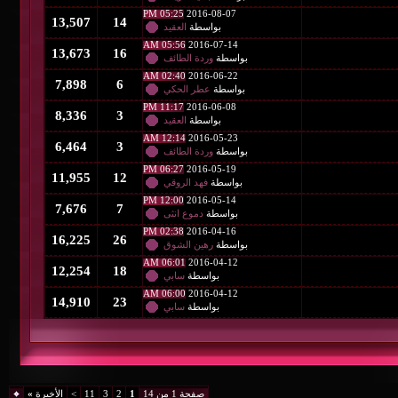
05:25 PM
2016-08-07
13,507
14
بواسطة
العقيد
05:56 AM
2016-07-14
13,673
16
بواسطة
وردة الطائف
02:40 AM
2016-06-22
7,898
6
بواسطة
عطر الحكي
11:17 PM
2016-06-08
8,336
3
بواسطة
العقيد
12:14 AM
2016-05-23
6,464
3
بواسطة
وردة الطائف
06:27 PM
2016-05-19
11,955
12
بواسطة
فهد الروقي
12:00 PM
2016-05-14
7,676
7
بواسطة
دموع انثى
02:38 PM
2016-04-16
16,225
26
بواسطة
رهين الشوق
06:01 AM
2016-04-12
12,254
18
بواسطة
سابي
06:00 AM
2016-04-12
14,910
23
بواسطة
سابي
صفحة 1 من 14
1
2
3
11
>
الأخيرة
»