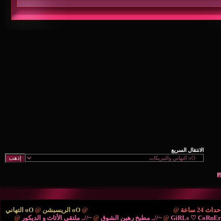
ْتَديـآتْ الترحيب والتهْـآنـي..
@
oO الريسبشن
@
oO التهاني
/.. مطبخ رهين الشوق
@
~//.. ملتقى الأثاث و الديكور
@
{..