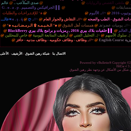
ايات
@
{.. الريـآضـہْ والشَبَـآبْ ..
@
صدى الملآعب ..
@
عالم
نية والتكنولوجيا ..
@
▌▌ الجرافيكس والتصميم G . я . a . p .
بوم
@
{.. المُنْتَديـآتْ الإدارٍيـہْ ..
@
๑° للإقـتـراحـات والطلبات
صحه
@
~//.. النقاش والحوار العام
@
~//.. м . ş . ή
@
ღ♥عالـــ
مسات أهل الشوق
@
๑° الـخـيـمـه ۩ الـرمـضـانـيـه ๑°
@
برامج بلاك بيري BlackBerry
@
التحليل الفني
@
أرشيف المتابعة اليومية
@
خاص للمحللين
@
//.. وظائف - وظائف حكوميه - وظائف مدنيه - حافز
@
الاتصال بنا
-
شبكة رهين الشوق
-
الأرشيف
-
الأعلى
Powered b
ة نظر رهين الشوق