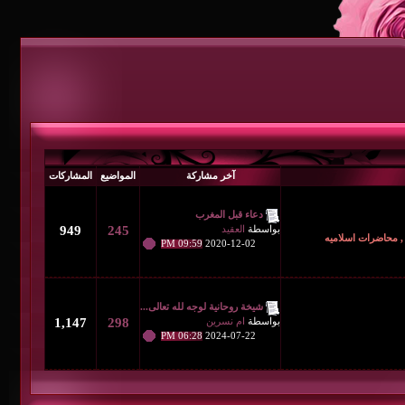
آخر مشاركة
المواضيع
المشاركات
دعاء قبل المغرب
بواسطة
العقيد
245
949
09:59 PM
2020-12-02
شيخة روحانية لوجه لله تعالى...
بواسطة
ام نسرين
298
1,147
06:28 PM
2024-07-22