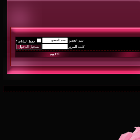
اسم العضو
حفظ البيانات؟
كلمة المرور
التقويم