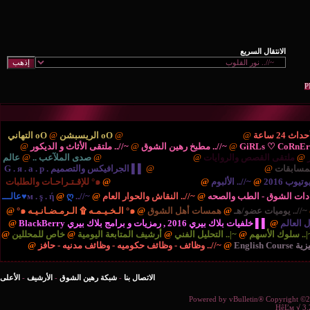
ْتَديـآتْ الترحيب والتهْـآنـي..
@
oO الريسبشن
@
oO التهاني
/.. مطبخ رهين الشوق
@
~//.. ملتقى الأثاث و الديكور
@
{..
ايات
@
{.. الريـآضـہْ والشَبَـآبْ ..
@
صدى الملآعب ..
@
عالم
نية والتكنولوجيا ..
@
▌▌ الجرافيكس والتصميم G . я . a . p .
بوم
@
{.. المُنْتَديـآتْ الإدارٍيـہْ ..
@
๑° للإقـتـراحـات والطلبات
صحه
@
~//.. النقاش والحوار العام
@
~//.. м . ş . ή
@
ღ♥عالـــ
مسات أهل الشوق
@
๑° الـخـيـمـه ۩ الـرمـضـانـيـه ๑°
@
برامج بلاك بيري BlackBerry
@
التحليل الفني
@
أرشيف المتابعة اليومية
@
خاص للمحللين
@
//.. وظائف - وظائف حكوميه - وظائف مدنيه - حافز
@
الاتصال بنا
-
شبكة رهين الشوق
-
الأرشيف
-
الأعلى
Powered b