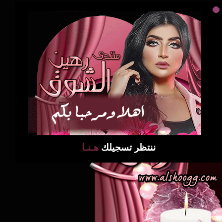
ننتظر تسجيلك
هـنـا