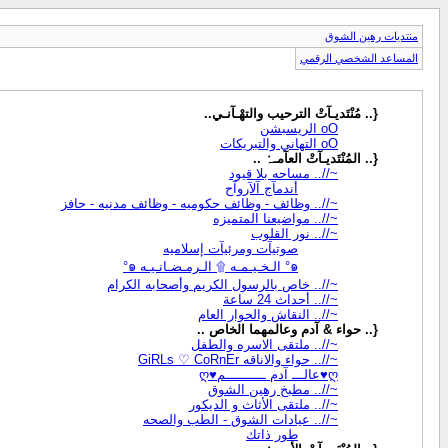
منتديات رهين الشوق
المساعد الشخصي الرقمي
{.. مُنْتَديـآتْ الترحيب والتهْـآنـي..
oO الريسبشن
oO التهاني والتبريكات
{.. المُنْتَديـآتْ العآمـہْ ..
~//.. مساحه بلا قيود
أندمآج آلآروآح
~//.. وظائف - وظائف حكوميه - وظائف مدنيه - حافز
~//.. مواضيعنا المتميزه
~//.. نور القلوب
صوتيآت ومرئيآت إسلاميه
๑° الـخـيـمـه ۩ الـرمـضـانـيـه ๑°
~//.. خاص بالرسول الكريم وأصحابه الكرام
~//.. أحداث 24 ساعة
~//.. النقاش والحوار العام
{.. حواء & آدم وعالمهما الخاص ..
~//.. ملتقى الاسره والطفل
~//.. حواء والاناقه GiRLs ♡ CoRnEr
ღ♥عالـــ آدم ــــــــــم♥ღ
~//.. مطبخ رهين الشوق
~//.. ملتقى الأثاث و الديكور
~//.. عيادات الشوق - الطب والصحه
طور ذاتك