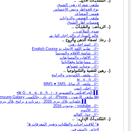
{.. المُنْتَديـآتْ الأدبِيـہْ ..
ملتقى شعراء رهين الشوق
بوح الخواطر ونبض الإحساس
همس المشاعر
ملتقى القصص والروايات
همسات أهل الشوق
{.. الريـآضـہْ والشَبَـآبْ ..
صدى الملآعب ..
عالم السياراتـ والدراجاتـ الناريهـ
{.. رحلہْ لصفآء آلذهن وِآلرِوِح ..
~//.. استراحة رهين
~//.. تعليم اللغة الإنجليزية English Course
~//.. شاشة الأفلام والسينمآ
~//.. الالعاب والمسابقات
~//.. مسابقاتنا وفعالياتنا
~//.. يوميات عضو/هـ
{.. رهين للتقنية والتكنولوجيا ..
~//.. ملتقى الكمبيوتر والبرامج
~//.. м . ş . ή
~//.. ملتقى الرسائل MMS ♥ SMS
~//.. احلى انمي
▌▌ الجرافيكس والتصميم G . я . a . p . h . i . x ₪•
•₪ ملتقى الايفون - iPhone - اي باد - جالكسي Samsung Galaxy₪•
▌▌ خلفيات بلاك بيري 2016 , رمزيات و برامج بلاك بيري BlackBerry
~//.. youtube - يوتيوب 2016
~//.. الألبوم
~//.. حول العالم
{.. المُنْتَديـآتْ الإدارٍيـہْ ..
๑° للإقـتـراحـات والطلبات وتغيير المعرفات ๑°
||خاص بالمشرفين