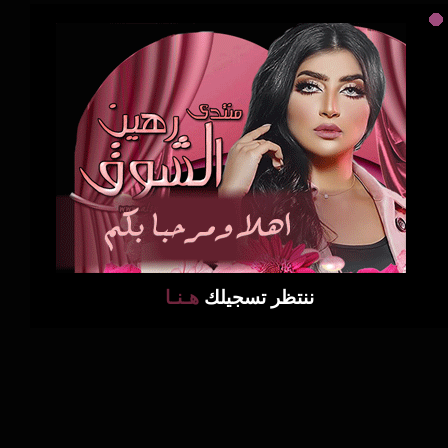
ننتظر تسجيلك
هـنـا