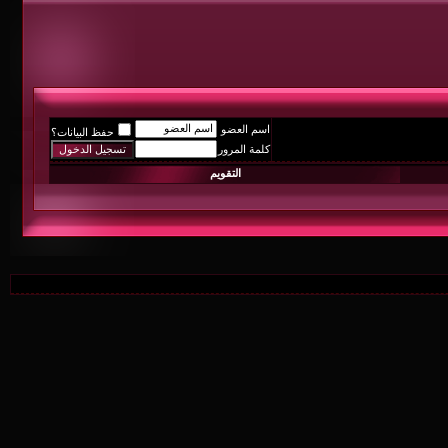
اسم العضو
حفظ البيانات؟
كلمة المرور
التقويم