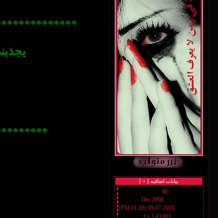
**************
يجذبني
*********
بيانات اضافيه [
+
]
48
رقم العضوية :
Dec 2008
تاريخ التسجيل :
2026-07-09 (11:20 PM)
أخر زيارة :
]
+
43,861 [
المشاركات :