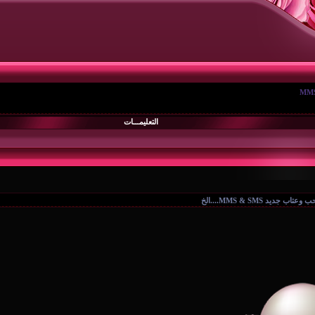
التعليمـــات
د MMS & SMS....الخ