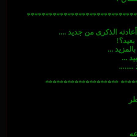
******************************
عادته الذكرى من جديد ....
بعيد؟!
مزيد ...
د ...
......
*************************
طر
عه