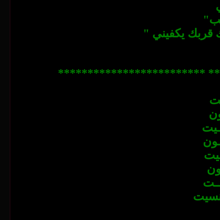
يب"
قربك يكفيني "
***************************
يت
ون
ـيت
ـون
فيت
ون
ــت
نسيت