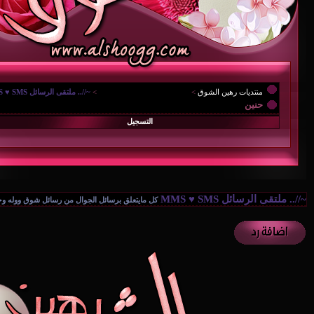
منتديات رهين الشوق
>
{.. رهين للتقنية والتكنولوجيا ..
>
~//.. ملتقى الرسائل MMS ♥ SMS
حنين
التسجيل
~//.. ملتقى الرسائل MMS ♥ SMS
كل مايتعلق برسائل الجوال من رسائل شوق ووله وحب وعتاب جدي