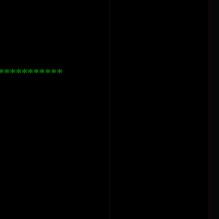
***********