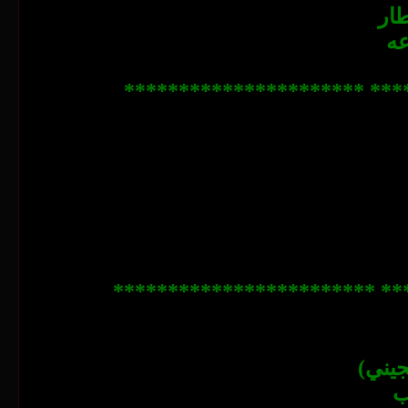
ار
عه
**************************
***************************
يني)
ب