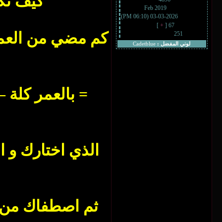
كيف تكسب ليلة 
Feb 2019
تاريخ التسجيل :
2026-03-03 (06:10 PM)
أخر زيارة :
]
+
67 [
المشاركات :
251
التقييم :
لوني المفضل :
Cadetblue
= بالعمر كلة –
الذي اختارك و
ثم اصطفاك من م