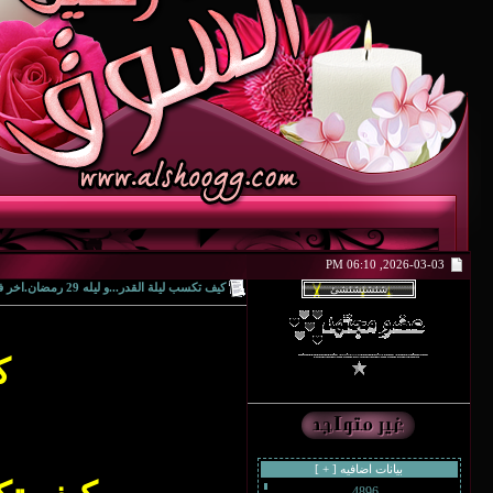
2026-03-03, 06:10 PM
كيف تكسب ليلة القدر...و ليله 29 رمضان.اخر فرصة.
كي
بيانات اضافيه [
+
]
4896
رقم العضوية :