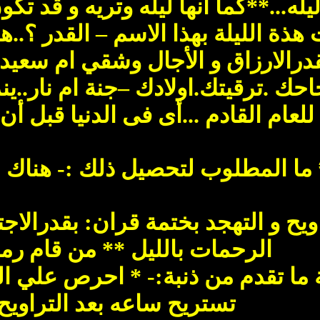
يله...**كما أنها ليله وتريه و قد تك
ذة الليلة بهذا الاسم – القدر ؟..هذه
درالارزاق و الأجال وشقي ام سعي
احك .ترقيتك.اولادك –جنة ام نار..ين
للعام القادم ...أى فى الدنيا قبل أن
ا المطلوب لتحصيل ذلك :- هناك - 5 - محاور للعمل-
راويح و التهجد بختمة قران: بقدرالا
الرحمات بالليل ** من قام رمض
 ما تقدم من ذنبة:- * احرص علي التر
تستريح ساعه بعد التراويح 