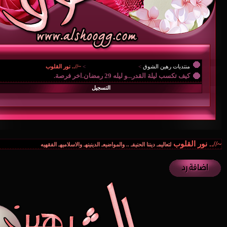
منتديات رهين الشوق
>
{.. المُنْتَديـآتْ العآمـہْ ..
>
~//.. نور القلوب
كيف تكسب ليلة القدر...و ليله 29 رمضان.اخر فرصة.
التسجيل
~//.. نور القلوب
لتعاليمـ ديننا الحنيفـ .. والمواضيعـ الدينينهـ والاسلاميهـ الفقهيه