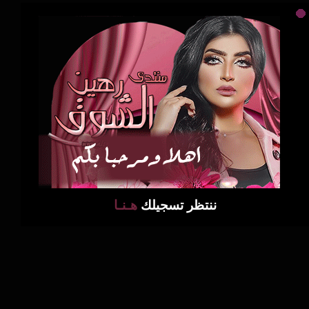
ننتظر تسجيلك
هـنـا