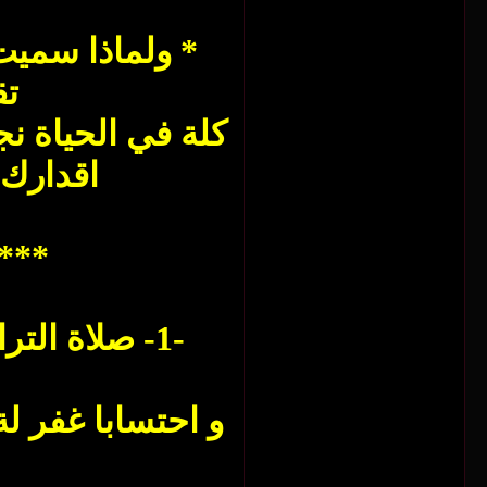
ل
* ولماذا سميت ه
تق
كلة في الحياة نج
اقدارك 
*** م
-1- صلاة الت
و احتسابا غفر لة