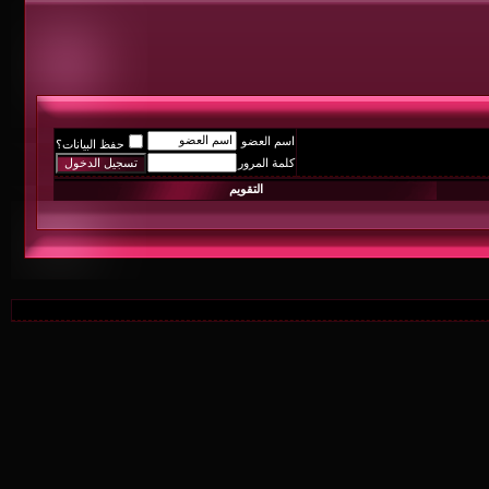
اسم العضو
حفظ البيانات؟
كلمة المرور
التقويم