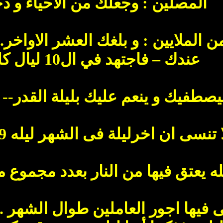
المصلين : وجعلك من الاحياء و د
 الملايين : و بلغك العشر الاواخر
عندك – فاجتهد في ال10 ليال كلها لتري اللة
صطفيك و ينعم عليك بليلة القدر-- 
ن اخرليلة فى الشهر ليله 29 من اهم الليالى لسببين:-
وفى فيها اجور العاملين طوال الشه