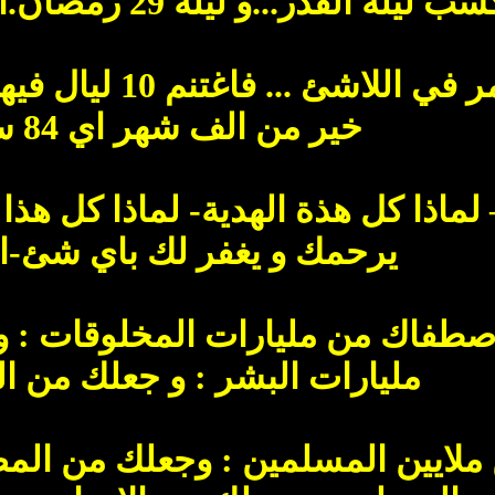
القدر...و ليله 29 رمضان.اخر فرصة.رجاء التثبيت
كم مضي من العمر 
خير من الف شهر اي 84 سنة اي
 لماذا كل هذة الهدية- لماذا كل هذا 
يرحمك و يغفر لك باي شئ-ال
 اصطفاك من مليارات المخلوقات 
مليارات البشر : و جعلك من ا
لايين المسلمين : وجعلك من المص