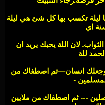
في اللاشئ ... فاغتنم 10 ليال فيها ليلة تكسب بها كل شئ هي ليلة
الثواب. لان اللة يحبك يريد ان
حمد للة
: وجعلك انسان—ثم اصطفاك من
لمسلمين -
لين --- ثم اصطفاك من ملايين