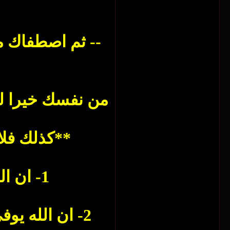
-- ثم اصطفاك من
من نفسك خيرا لي
**كذلك فلا تنسى ا
1- ان الله يعتق فيها من النار بعدد مجموع ما اعتق من اول الشهر..
2- ان الله ي