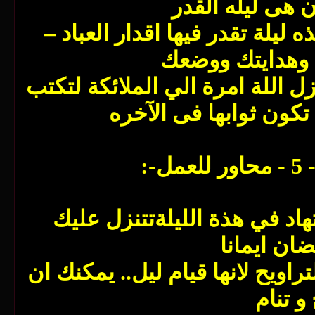
ون هى ليله القدر
 ليلة تقدر فيها اقدار العباد –
د وهدايتك ووضعك
زل اللة امرة الي الملائكة لتكتب
 تكون ثوابها فى الآخره
:
جتهاد في هذة الليلةتتنزل عليك
ان ايمانا
اويح لانها قيام ليل.. يمكنك ان
و تنام