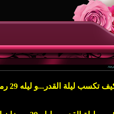
ف تكسب ليلة القدر...و ليله 29 رمضان.اخر فرصة.