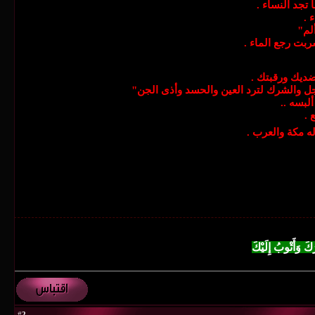
تجد النساء .
 .
ألم"
ربت رجع الماء .
ضديك ورقبتك .
جل والشرك لترد العين والحسد وأذى الجن"
لبسه ..
 .
 مكة والعرب .
ُكَ وَأَتْوبُ إِلَيْكَ
2
#