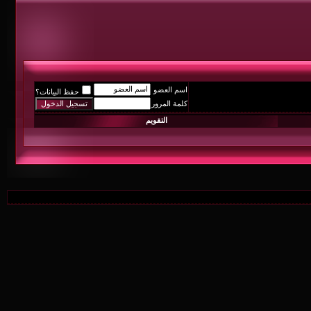
اسم العضو
حفظ البيانات؟
كلمة المرور
التقويم