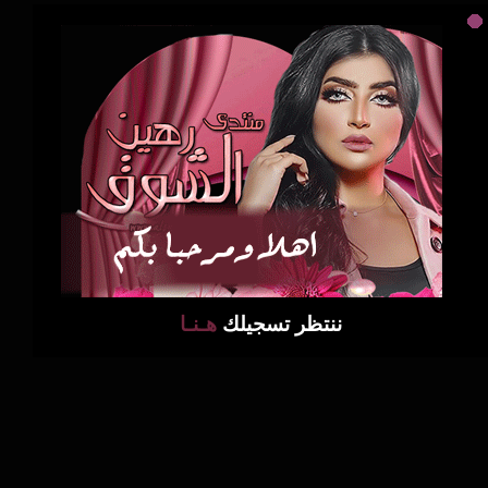
ننتظر تسجيلك
هـنـا