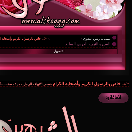
منتديات رهين الشوق
>
{.. المُنْتَديـآتْ العآمـہْ ..
>
~//.. خاص بالرسول الكريم وأصحابه ا
السيره النبويه الدرس السابع
التسجيل
~//.. خاص بالرسول الكريم وأصحابه الكرام
قصص الأنبياء - الرسل - حياة - صفات - 