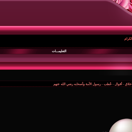
لكرام
التعليمـــات
أخلاق - أقوال - خُطب - رسول الأمة وأصحابه رضي الله عنهم