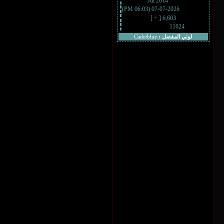
Jul 2014
تاريخ التسجيل :
2026-07-07 (06:03 PM)
أخر زيارة :
]
+
6,603 [
المشاركات :
11624
التقييم :
لوني المفضل :
Cadetblue