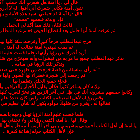
قال لي : يا آمنة هل شعرتِ أنك حملتِ ؟؟
تقول آمنة فكأني شعرتُ أني أقول له لا أدري
قال : يا آمنة قد حملتي بسيد هذه الأمة ونبيها
فإذا ولدته فسميه "محمد"
قالت فكان ذلك مما أكد لي الحمل .
ثم عرفت آمنة أنها حامل بعد انقطاع الحيض فعلم عبد المطلب
فرح عبدالمطلب فرحاً كبيراً وفرحت مكة كلها بهذ
ثم ذهب ليهنيء آمنة فقالت له آمنة .
أريد أخبرك عن رؤيا رأيتها ، فلما قصت عليه الر
تذكر عبد المطلب جميع ما مر به من مُبشرات وأنه سيخرُج من صُلب
وتذكر تلك الرؤيا في منامه .
"أنه رأى سلسلة من فضة خرجت من ظهره حتى صعدت
ثم رجعت إلى شجرة خضراء لها غصون ولها ظ
فجاء جميع الخلق وتعلقوا بها .
ولإنه كان يسافر كثيراً فكان يقابل الأحبار والعرافين و
وكانوا جميعهم يبشرونه أنك في ظِل نبي آخر الزمن هو فخرٌ للعرب كلها و
وقص رؤياه لأهل المعرفة والكتاب ولِمن كان عِندهُ علم
فقالوا له : يخرج من صُلبك مولود يكون له شأن عظيم في ا
فلما قصت عليه آمنة الرؤيا تهلل وجهه بالسع
وقال لها . يا آمنة أُكتمي رؤياكي ولا تحدثي بها أح
يا آمنة إن أهل الكتاب أخبروني وبشروني بنبي آخر الزمن المنتظر ولعل ا
فإن لأهل الكتاب حوله إشاعة كبيرة ..