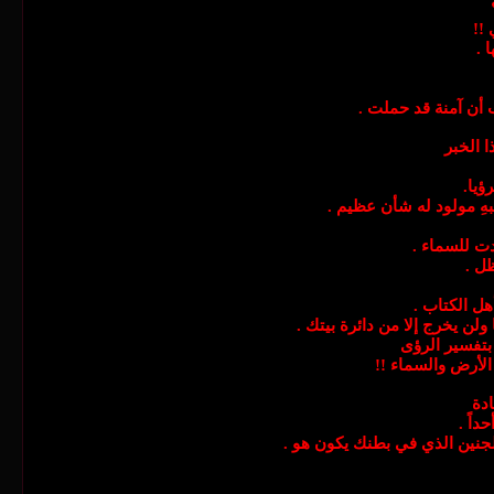
 !!
 .
 أن آمنة قد حملت .
ا الخبر
ؤيا.
هِ مولود له شأن عظيم .
 للسماء .
ل .
أهل الكتاب .
لن يخرج إلا من دائرة بيتك .
 بتفسير الرؤى
لأرض والسماء !!
ادة
داً .
لجنين الذي في بطنك يكون هو .