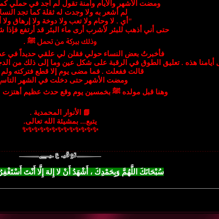
ومضت الأشهر والأيام وآمنة تقول لم أجد في حملي كما 
لم أشعر به ولا وجدت له ثقلة كما تجد النساء
"أي . لا وحام ولا تعب ولا دوخة ولا إرهاق ولا 
حتى أني أذهب للبئر لأشرب أرى ماء البئر قد أرتفع فإذا ش
وذلك ببركة من تحمل ﷺ .
فأخبرتُ بعض النساء حولي فقلن لي علقي حديداً في ع
 أيامنا هذه . تعليق الطوق في الرقبة على شكل عين وما إلى ذلك من الد
قالت ففعلت . فما مضى يوم إلا قطع فتركته ولم أ
ومضت الأشهر حتى دخلت في الشهر التاسع
وهنا قبل مولده ﷺ بخمسين يوم وقع حدث عظيم أهتزت له
📗 الأنوار المحمدية .
يتبع... بمشيئة الله تعالى.
✨✨✨✨✨✨✨✨✨✨✨✨✨
سُبْحَانَكَ اللَّهُمَّ وَبِحَمْدِكَ ، أَشْهَدُ أَنْ لا إِلهَ إِلَّا أَنْتَ أَسْتَغْفِر