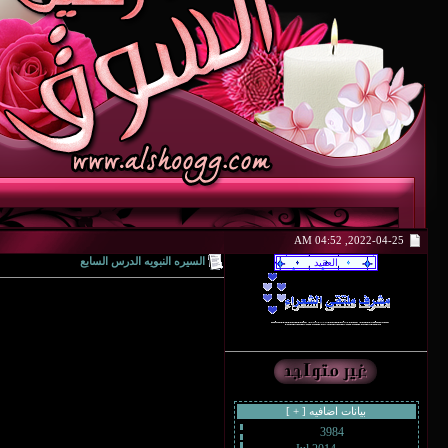
2022-04-25, 04:52 AM
السيره النبويه الدرس السابع
بيانات اضافيه [
+
]
3984
رقم العضوية :