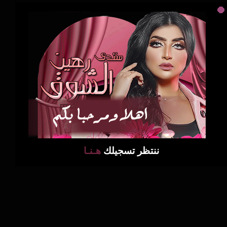
ننتظر تسجيلك
هـنـا