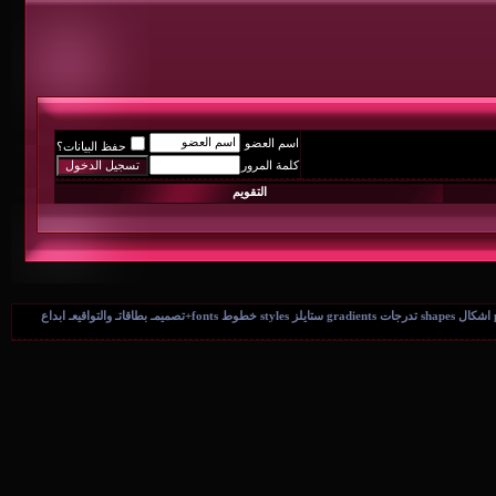
اسم العضو
حفظ البيانات؟
كلمة المرور
التقويم
دروس الفوتوشوب Photoshop والإيمج ريدي ..دروس SWiSHmax + ملفات مفتوحه.. فلاتر filters فرش brushes باترن patterns اشكال shapes تدرجات gradients ستايلز styles خطوط fonts+تصميمـ بطاقاتـ والتواقيعـ ابداع