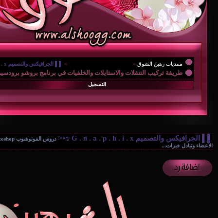
منتديات رهين الشوق
>
{.. رهين للتقنية والتكنولوجيا ..
>
▌▌ الجرافيكس والتصميم G . я . a . p . h . i . x ₪•<
طريقة تركيب التنقلات والاستايلات والخلفيات في برنامج بروشو برودسير
التسجيل
▌▌ الجرافيكس والتصميم G . я . a . p . h . i . x ₪•<
الاعضاء وتبادل خبرات...