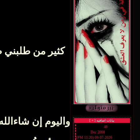
كثير من طلبني 
واليوم إن شاءالله
بيانات اضافيه [
+
]
48
رقم العضوية :
Dec 2008
تاريخ التسجيل :
2026-07-09 (11:20 PM)
أخر زيارة :