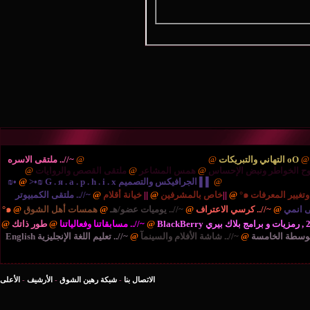
@
oO التهاني والتبريكات
@
{.. حواء & آدم وعالمهما الخاص ..
@
~//.. ملتقى الاسره
وح الخواطر ونبض الإحساس
@
همس المشاعر
@
ملتقى القصص والروايات
@
{..
ين للتقنية والتكنولوجيا ..
@
▌▌ الجرافيكس والتصميم G . я . a . p . h . i . x ₪•<
@
•₪
@
||
خاص بالمشرفين
@
||
خيانة أقلام
@
~//.. ملتقى الكمبيوتر
لى انمي
@
~//.. كرسي الاعتراف
@
~//.. يوميات عضو/هـ
@
همسات أهل الشوق
@
๑°
@
~//.. مسابقاتنا وفعالياتنا
@
طور ذاتك
@
متوسطة الخامسة
@
~//.. شاشة الأفلام والسينمآ
@
~//.. تعليم اللغة الإنجليزية English
الاتصال بنا
-
شبكة رهين الشوق
-
الأرشيف
-
الأعلى