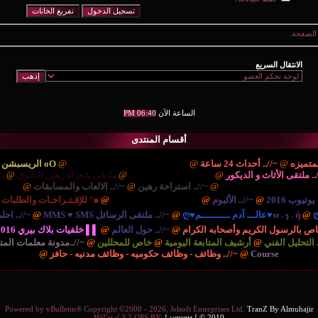
الصفحة.
الانتقال السريع
الساعة الآن
06:40 PM
أقسام المنتدى
لمتميزه
@
~//.. أحداث 24 ساعة
@
{.. مُنْتَديـآتْ الترحيب والتهْـآنـي..
@
oO الريسبشن
.. ملتقى الأثاث و الديكور
@
{.. المُنْتَديـآتْ الأدبِيـہْ ..
@
ملتقى شعراء رهين الشوق
@
ب
حلہْ لصفآء آلذهن وِآلرِوِح ..
@
~//.. استراحة رهين
@
~//.. الالعاب والمسابقات
@
{.. ره
@
~//.. الألبوم
@
{.. المُنْتَديـآتْ الإدارٍيـہْ ..
@
๑° للإقـتـراحـات والطلبات وتغيير المعرفات ๑°
ـ آدم ــــــــــم♥ღ
@
@
~//.. ملتقى الرسائل MMS ♥ SMS
@
~//.. اح
خاص بالرسول الكريم وأصحابه الكرام
@
~//.. حول العالم
@
▌▌ خلفيات بلاك بيري 2016 , رمزيات و برامج بلاك بيري BlackBerry
. التحليل الفني
@
أرشيف المتابعة اليومية
@
خاص للمحللين
@
~//..مدونة معلمات ال
Course
@
~//.. وظائف - وظائف حكوميه - وظائف مدنيه - حافز
@
Powered by vBulletin® Copyright ©2000 - 2026, Jelsoft Enterprises Ltd.
TranZ By Almuhajir
HêĽм √ 3.2 OPS BY:
! ωαнαм ! © 2010