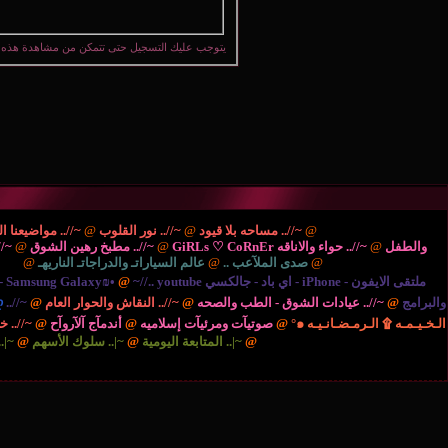
يتوجب عليك
التسجيل
حتى تتمكن من مشاهدة هذه 
{.. المُنْتَديـآتْ العآمـہْ ..
@
~//.. مساحه بلا قيود
@
~//.. نور القلوب
@
~//.. مواضيعنا ا
والطفل
@
~//.. حواء والاناقه GiRLs ♡ CoRnEr
@
~//.. مطبخ رهين الشوق
@
~//
الريـآضـہْ والشَبَـآبْ ..
@
صدى الملآعب ..
@
عالم السياراتـ والدراجاتـ الناريهـ
@
{.. ر
ملتقى الايفون - iPhone - اي باد - جالكسي Samsung Galaxy₪•
~//.. youtube - يوتيوب 2016
@
والبرامج
@
~//.. عيادات الشوق - الطب والصحه
@
~//.. النقاش والحوار العام
@
~//.. м . ş . ή
ღ♥عالــ
الـخـيـمـه ۩ الـرمـضـانـيـه ๑°
@
صوتيآت ومرئيآت إسلاميه
@
أندمآج آلآروآح
@
~//.. 
{.. مُلتقى الأحبة للأسهم السعودية..
@
~|.. المتابعة اليومية
@
~|.. سلوك الأسهم
@
~|.