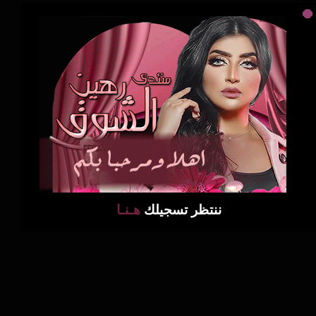
ننتظر تسجيلك
هـنـا