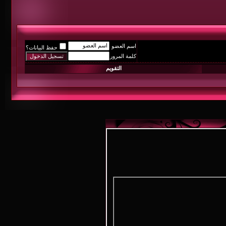
اسم العضو
حفظ البيانات؟
كلمة المرور
التقويم