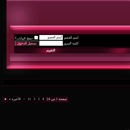
اسم العضو
حفظ البيانات؟
كلمة المرور
التقويم
صفحة 1 من 24
1
2
3
11
>
الأخيرة
»