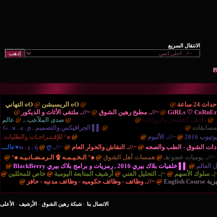
ْتَديـآتْ الترحيب والتهْـآنـي..
@
oO الريسبشن
@
oO التهاني
/.. مطبخ رهين الشوق
@
~//.. ملتقى الأثاث و الديكور
@
{..
ايات
@
{.. الريـآضـہْ والشَبَـآبْ ..
@
صدى الملآعب ..
@
عالم
نية والتكنولوجيا ..
@
▌▌ الجرافيكس والتصميم G . я . a . p .
بوم
@
{.. المُنْتَديـآتْ الإدارٍيـہْ ..
@
๑° للإقـتـراحـات والطلبات
صحه
@
~//.. النقاش والحوار العام
@
~//.. м . ş . ή
@
ღ♥عالـــ
مسات أهل الشوق
@
๑° الـخـيـمـه ۩ الـرمـضـانـيـه ๑°
@
برامج بلاك بيري BlackBerry
@
التحليل الفني
@
أرشيف المتابعة اليومية
@
خاص للمحللين
@
//.. وظائف - وظائف حكوميه - وظائف مدنيه - حافز
@
الاتصال بنا
-
شبكة رهين الشوق
-
الأرشيف
-
الأعلى