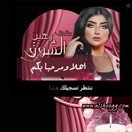
ننتظر تسجيلك
هـنـا