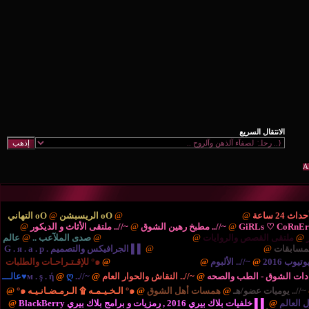
ْتَديـآتْ الترحيب والتهْـآنـي..
@
oO الريسبشن
@
oO التهاني
/.. مطبخ رهين الشوق
@
~//.. ملتقى الأثاث و الديكور
@
{..
ايات
@
{.. الريـآضـہْ والشَبَـآبْ ..
@
صدى الملآعب ..
@
عالم
نية والتكنولوجيا ..
@
▌▌ الجرافيكس والتصميم G . я . a . p .
بوم
@
{.. المُنْتَديـآتْ الإدارٍيـہْ ..
@
๑° للإقـتـراحـات والطلبات
صحه
@
~//.. النقاش والحوار العام
@
~//.. м . ş . ή
@
ღ♥عالـــ
مسات أهل الشوق
@
๑° الـخـيـمـه ۩ الـرمـضـانـيـه ๑°
@
برامج بلاك بيري BlackBerry
@