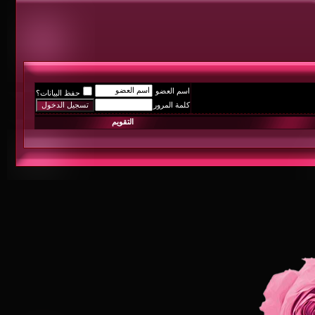
اسم العضو
حفظ البيانات؟
كلمة المرور
التقويم