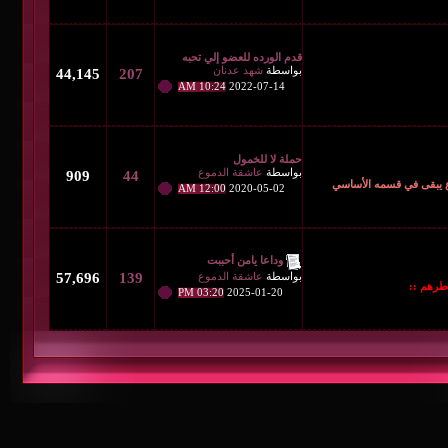
قدم الورده للعضو إلي تحبه
بواسطة
شهد عدنان
44,145
207
10:24 AM
2022-07-14
حملة لا للخمول
بواسطة
عاشقة الدموع
909
44
12:00 AM
2020-05-02
وداعا يامن أحببت
بواسطة
عاشقة الدموع
139
57,696
03:20 PM
2025-01-20