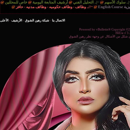
التحليل الفني
@
أرشيف المتابعة اليومية
@
خاص للمحللين
@
//.. وظائف - وظائف حكوميه - وظائف مدنيه - حافز
@
الاتصال بنا
-
شبكة رهين الشوق
-
الأرشيف
-
الأعلى
Powered b
ة نظر رهين الشوق