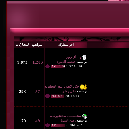
آخر مشاركة
المواضيع
المشاركات
بيت أل رهين
بواسطة
عاشقة الدموع
1,206
9,873
12:30 AM
2022-08-10
حكايا لإتقان اللغه الانجليزيه
298
57
بواسطة
قلبي وطنها
09:55 PM
2021-04-06
سجـــــــــل ...حضورك...
بواسطة
رهين الشوق
49
179
12:01 AM
2020-05-02