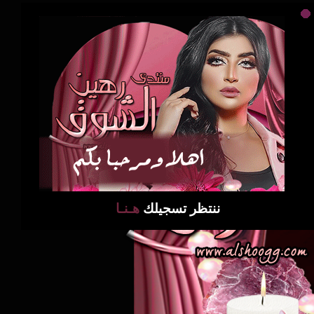
ننتظر تسجيلك
هـنـا