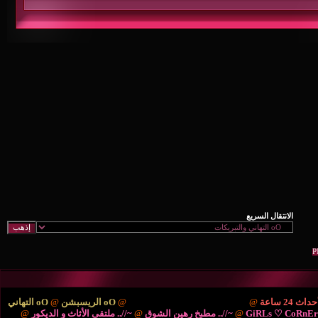
ْتَديـآتْ الترحيب والتهْـآنـي..
@
oO الريسبشن
@
oO التهاني
/.. مطبخ رهين الشوق
@
~//.. ملتقى الأثاث و الديكور
@
{..