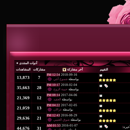
أدوات المنتدى
آخر مشاركة
مشاركات
المشاهدات
12:54 PM
2018-09-16
13,873
7
بواسطة
شموخ أنثي
10:17 PM
2018-02-04
35,663
28
بواسطة
حبيبة الروح
08:14 PM
2017-04-06
21,369
12
بواسطة
العقيد
04:22 PM
2017-02-05
21,059
13
بواسطة
غزالان
12:43 PM
2016-08-29
29,636
21
بواسطة
شوق العتيبي
01:53 AM
2016-01-07
44,676
31
بواسطة
ملك الذوق