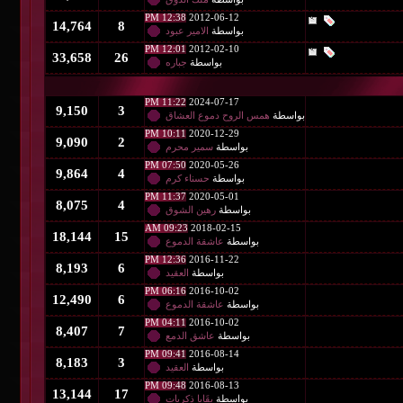
12:38 PM
2012-06-12
14,764
8
بواسطة
الامير عبود
12:01 PM
2012-02-10
33,658
26
بواسطة
جباره
11:22 PM
2024-07-17
9,150
3
طة
همس الروح دموع العشاق
10:11 PM
2020-12-29
9,090
2
بواسطة
سمير محرم
07:50 PM
2020-05-26
9,864
4
بواسطة
حسناء كرم
11:37 PM
2020-05-01
8,075
4
بواسطة
رهين الشوق
09:23 AM
2018-02-15
18,144
15
بواسطة
عاشقة الدموع
12:36 PM
2016-11-22
8,193
6
بواسطة
العقيد
06:16 PM
2016-10-02
12,490
6
بواسطة
عاشقة الدموع
04:11 PM
2016-10-02
8,407
7
بواسطة
عاشق الدمع
09:41 PM
2016-08-14
8,183
3
بواسطة
العقيد
09:48 PM
2016-08-13
13,144
17
بواسطة
بقَايا ذكريات