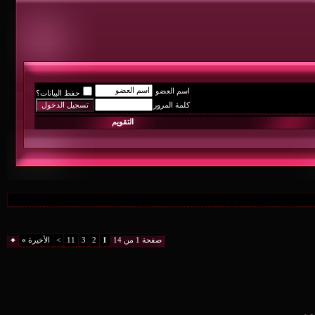
اسم العضو
حفظ البيانات؟
كلمة المرور
التقويم
صفحة 1 من 14
1
2
3
11
>
الأخيرة
»