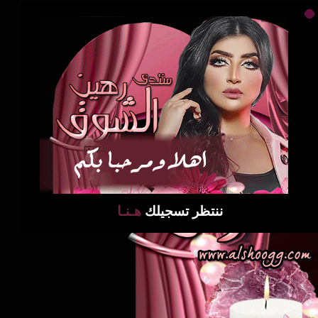
ننتظر تسجيلك
هـنـا