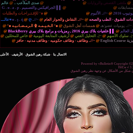
ايات
@
{.. الريـآضـہْ والشَبَـآبْ ..
@
صدى الملآعب ..
@
عالم
نية والتكنولوجيا ..
@
▌▌ الجرافيكس والتصميم G . я . a . p .
بوم
@
{.. المُنْتَديـآتْ الإدارٍيـہْ ..
@
๑° للإقـتـراحـات والطلبات
صحه
@
~//.. النقاش والحوار العام
@
~//.. м . ş . ή
@
ღ♥عالـــ
مسات أهل الشوق
@
๑° الـخـيـمـه ۩ الـرمـضـانـيـه ๑°
@
برامج بلاك بيري BlackBerry
@
التحليل الفني
@
أرشيف المتابعة اليومية
@
خاص للمحللين
@
//.. وظائف - وظائف حكوميه - وظائف مدنيه - حافز
@
الاتصال بنا
-
شبكة رهين الشوق
-
الأرشيف
-
الأعلى
Powered b
ة نظر رهين الشوق