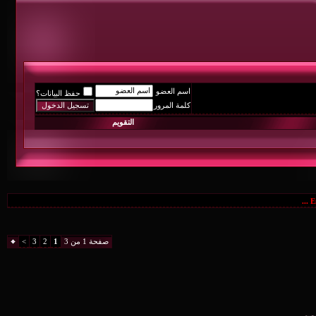
اسم العضو
حفظ البيانات؟
كلمة المرور
التقويم
صفحة 1 من 3
1
2
3
>