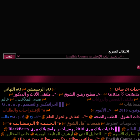
ْتَديـآتْ الترحيب والتهْـآنـي..
@
oO الريسبشن
@
oO التهاني
/.. مطبخ رهين الشوق
@
~//.. ملتقى الأثاث و الديكور
@
{..
ايات
@
{.. الريـآضـہْ والشَبَـآبْ ..
@
صدى الملآعب ..
@
عالم
نية والتكنولوجيا ..
@
▌▌ الجرافيكس والتصميم G . я . a . p .
بوم
@
{.. المُنْتَديـآتْ الإدارٍيـہْ ..
@
๑° للإقـتـراحـات والطلبات
صحه
@
~//.. النقاش والحوار العام
@
~//.. м . ş . ή
@
ღ♥عالـــ
مسات أهل الشوق
@
๑° الـخـيـمـه ۩ الـرمـضـانـيـه ๑°
@
برامج بلاك بيري BlackBerry
@
التحليل الفني
@
أرشيف المتابعة اليومية
@
خاص للمحللين
@
//.. وظائف - وظائف حكوميه - وظائف مدنيه - حافز
@