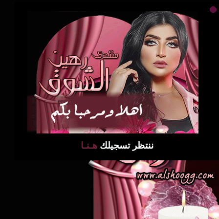
ننتظر تسجيلك
هـنـا