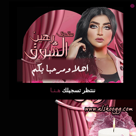
ننتظر تسجيلك
هـنـا