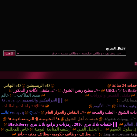
ْتَديـآتْ الترحيب والتهْـآنـي..
@
oO الريسبشن
@
oO التهاني
/.. مطبخ رهين الشوق
@
~//.. ملتقى الأثاث و الديكور
@
{..
ايات
@
{.. الريـآضـہْ والشَبَـآبْ ..
@
صدى الملآعب ..
@
عالم
نية والتكنولوجيا ..
@
▌▌ الجرافيكس والتصميم G . я . a . p .
بوم
@
{.. المُنْتَديـآتْ الإدارٍيـہْ ..
@
๑° للإقـتـراحـات والطلبات
صحه
@
~//.. النقاش والحوار العام
@
~//.. м . ş . ή
@
ღ♥عالـــ
مسات أهل الشوق
@
๑° الـخـيـمـه ۩ الـرمـضـانـيـه ๑°
@
برامج بلاك بيري BlackBerry
@
التحليل الفني
@
أرشيف المتابعة اليومية
@
خاص للمحللين
@
//.. وظائف - وظائف حكوميه - وظائف مدنيه - حافز
@