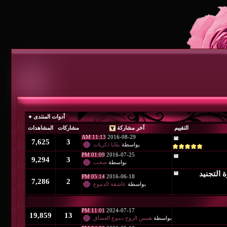
أدوات المنتدى
آخر مشاركة
مشاركات
المشاهدات
11:13 AM
2016-08-29
7,625
3
بواسطة
بقَايا ذكريات
01:09 PM
2016-07-25
9,294
3
بواسطة
صخب
05:14 PM
2016-06-18
7,286
2
بواسطة
عاشقة الدموع
11:01 PM
2024-07-17
19,859
13
طة
همس الروح دموع العشاق