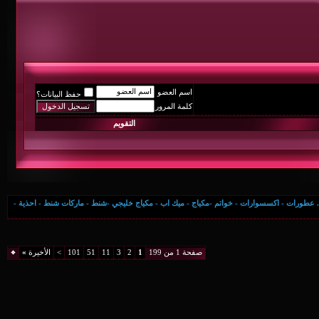
اسم العضو
حفظ البيانات؟
كلمة المرور
التقويم
خواتم -مكياج - ميك اب - مكياج خليجي -شنط - ماركات شنط - احذية -
صفحة 1 من 199
1
2
3
11
51
101
>
الأخيرة
»