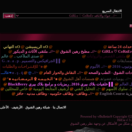
ْتَديـآتْ الترحيب والتهْـآنـي..
@
oO الريسبشن
@
oO التهاني
/.. مطبخ رهين الشوق
@
~//.. ملتقى الأثاث و الديكور
@
{..
ايات
@
{.. الريـآضـہْ والشَبَـآبْ ..
@
صدى الملآعب ..
@
عالم
نية والتكنولوجيا ..
@
▌▌ الجرافيكس والتصميم G . я . a . p .
بوم
@
{.. المُنْتَديـآتْ الإدارٍيـہْ ..
@
๑° للإقـتـراحـات والطلبات
صحه
@
~//.. النقاش والحوار العام
@
~//.. м . ş . ή
@
ღ♥عالـــ
مسات أهل الشوق
@
๑° الـخـيـمـه ۩ الـرمـضـانـيـه ๑°
@
برامج بلاك بيري BlackBerry
@
التحليل الفني
@
أرشيف المتابعة اليومية
@
خاص للمحللين
@
//.. وظائف - وظائف حكوميه - وظائف مدنيه - حافز
@
الاتصال بنا
-
شبكة رهين الشوق
-
الأرشيف
-
الأعلى
Powered b
ة نظر رهين الشوق