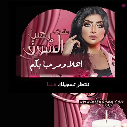
ننتظر تسجيلك
هـنـا