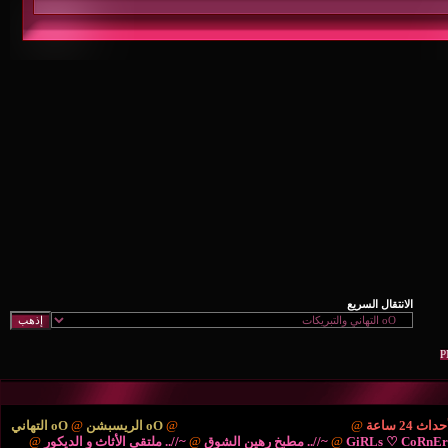
ْتَديـآتْ الترحيب والتهْـآنـي..
@
oO الريسبشن
@
oO التهاني
/.. مطبخ رهين الشوق
@
~//.. ملتقى الأثاث و الديكور
@
{..