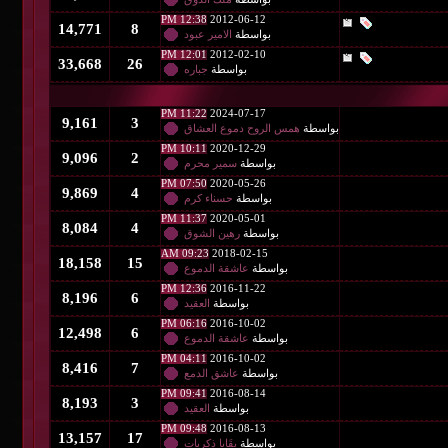
12:38 PM
2012-06-12
14,771
8
بواسطة
الامير عبود
12:01 PM
2012-02-10
33,668
26
بواسطة
جباره
11:22 PM
2024-07-17
9,161
3
طة
همس الروح دموع العشاق
10:11 PM
2020-12-29
9,096
2
بواسطة
سمير محرم
07:50 PM
2020-05-26
9,869
4
بواسطة
حسناء كرم
11:37 PM
2020-05-01
8,084
4
بواسطة
رهين الشوق
09:23 AM
2018-02-15
18,158
15
بواسطة
عاشقة الدموع
12:36 PM
2016-11-22
8,196
6
بواسطة
العقيد
06:16 PM
2016-10-02
12,498
6
بواسطة
عاشقة الدموع
04:11 PM
2016-10-02
8,416
7
بواسطة
عاشق الدمع
09:41 PM
2016-08-14
8,193
3
بواسطة
العقيد
09:48 PM
2016-08-13
13,157
17
بواسطة
بقَايا ذكريات