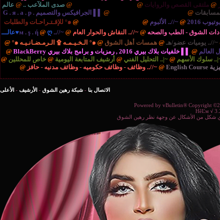
ايات
@
{.. الريـآضـہْ والشَبَـآبْ ..
@
صدى الملآعب ..
@
عالم
نية والتكنولوجيا ..
@
▌▌ الجرافيكس والتصميم G . я . a . p .
بوم
@
{.. المُنْتَديـآتْ الإدارٍيـہْ ..
@
๑° للإقـتـراحـات والطلبات
صحه
@
~//.. النقاش والحوار العام
@
~//.. м . ş . ή
@
ღ♥عالـــ
مسات أهل الشوق
@
๑° الـخـيـمـه ۩ الـرمـضـانـيـه ๑°
@
برامج بلاك بيري BlackBerry
@
التحليل الفني
@
أرشيف المتابعة اليومية
@
خاص للمحللين
@
//.. وظائف - وظائف حكوميه - وظائف مدنيه - حافز
@
الاتصال بنا
-
شبكة رهين الشوق
-
الأرشيف
-
الأعلى
Powered b
ة نظر رهين الشوق