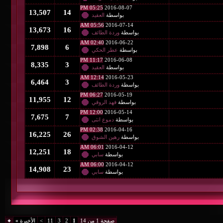
05:25 PM
2016-08-07
13,507
14
بواسطة
العقيد
05:56 AM
2016-07-14
13,673
16
بواسطة
وردة الطائف
02:40 AM
2016-06-22
7,898
6
بواسطة
عطر الحكي
11:17 PM
2016-06-08
8,335
3
بواسطة
العقيد
12:14 AM
2016-05-23
6,464
3
بواسطة
وردة الطائف
06:27 PM
2016-05-19
11,955
12
بواسطة
فهد الروقي
12:00 PM
2016-05-14
7,675
7
بواسطة
دموع انثى
02:38 PM
2016-04-16
16,225
26
بواسطة
رهين الشوق
06:01 AM
2016-04-12
12,251
18
بواسطة
سابي
06:00 AM
2016-04-12
14,908
23
بواسطة
سابي
صفحة 1 من 14
1
2
3
11
>
الأخيرة
»