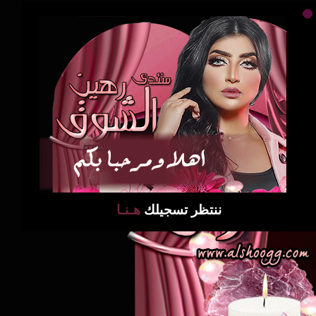
ننتظر تسجيلك
هـنـا