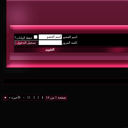
اسم العضو
حفظ البيانات؟
كلمة المرور
التقويم
صفحة 1 من 14
1
2
3
11
>
الأخيرة
»