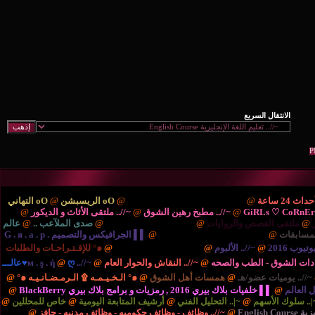
ْتَديـآتْ الترحيب والتهْـآنـي..
@
oO الريسبشن
@
oO التهاني
/.. مطبخ رهين الشوق
@
~//.. ملتقى الأثاث و الديكور
@
{..
ايات
@
{.. الريـآضـہْ والشَبَـآبْ ..
@
صدى الملآعب ..
@
عالم
نية والتكنولوجيا ..
@
▌▌ الجرافيكس والتصميم G . я . a . p .
بوم
@
{.. المُنْتَديـآتْ الإدارٍيـہْ ..
@
๑° للإقـتـراحـات والطلبات
صحه
@
~//.. النقاش والحوار العام
@
~//.. м . ş . ή
@
ღ♥عالـــ
مسات أهل الشوق
@
๑° الـخـيـمـه ۩ الـرمـضـانـيـه ๑°
@
برامج بلاك بيري BlackBerry
@
التحليل الفني
@
أرشيف المتابعة اليومية
@
خاص للمحللين
@
//.. وظائف - وظائف حكوميه - وظائف مدنيه - حافز
@