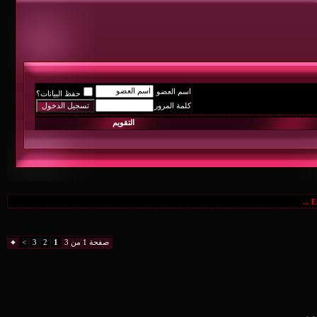
اسم العضو
حفظ البيانات؟
كلمة المرور
التقويم
صفحة 1 من 3
1
2
3
>