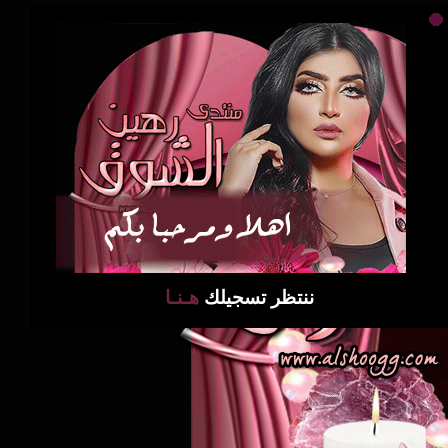
ننتظر تسجيلك
هـنـا