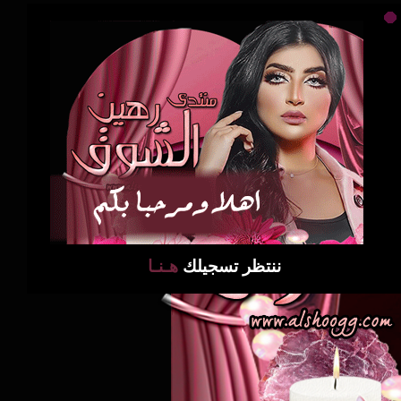
ننتظر تسجيلك
هـنـا