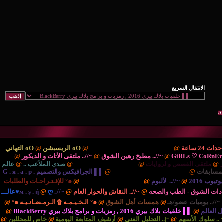
ْتَديـآتْ الترحيب والتهْـآنـي..
@
oO الريسبشن
@
oO التهاني
/.. مطبخ رهين الشوق
@
~//.. ملتقى الأثاث و الديكور
@
{..
ايات
@
{.. الريـآضـہْ والشَبَـآبْ ..
@
صدى الملآعب ..
@
عالم
نية والتكنولوجيا ..
@
▌▌ الجرافيكس والتصميم G . я . a . p .
بوم
@
{.. المُنْتَديـآتْ الإدارٍيـہْ ..
@
๑° للإقـتـراحـات والطلبات
صحه
@
~//.. النقاش والحوار العام
@
~//.. м . ş . ή
@
ღ♥عالـــ
مسات أهل الشوق
@
๑° الـخـيـمـه ۩ الـرمـضـانـيـه ๑°
@
برامج بلاك بيري BlackBerry
@
التحليل الفني
@
أرشيف المتابعة اليومية
@
خاص للمحللين
@