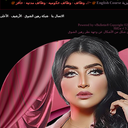
//.. وظائف - وظائف حكوميه - وظائف مدنيه - حافز
@
الاتصال بنا
-
شبكة رهين الشوق
-
الأرشيف
-
الأعلى
Powered b
ة نظر رهين الشوق