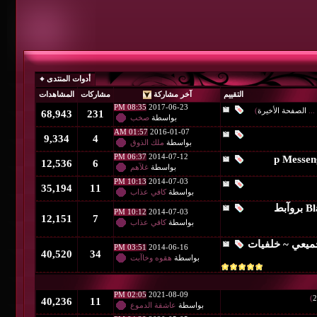
أدوات المنتدى
آخر مشاركة
مشاركات
المشاهدات
08:35 PM
2017-06-23
68,943
231
بواسطة
صخب
01:57 AM
2016-01-07
9,334
4
بواسطة
ملك الذوق
06:37 PM
2014-07-12
12,536
6
بواسطة
غلآهم
10:13 PM
2014-07-03
35,194
11
بواسطة
كافي عذاب
10:12 PM
2014-07-03
12,151
7
بواسطة
كافي عذاب
03:51 PM
2014-06-16
40,520
34
بواسطة
هقوه وخاآبت
02:05 PM
2021-08-09
40,236
11
بواسطة
عاشقة الدموع