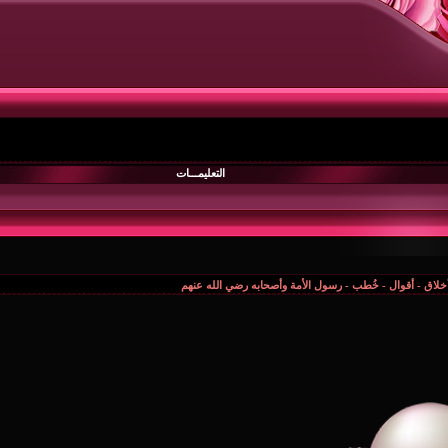
التعليمـــات
أخلاق - أقوال - خُطب - رسول الأمة وأصحابه رضي الله عنهم