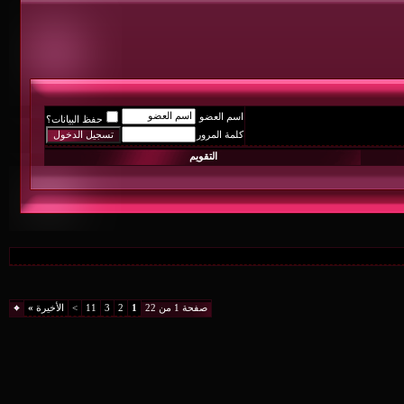
اسم العضو
حفظ البيانات؟
كلمة المرور
التقويم
صفحة 1 من 22
1
2
3
11
>
الأخيرة
»