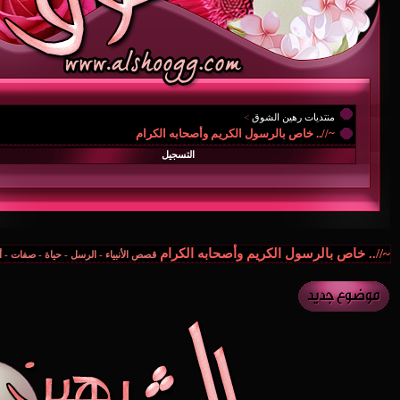
منتديات رهين الشوق
>
{.. المُنْتَديـآتْ العآمـہْ ..
~//.. خاص بالرسول الكريم وأصحابه الكرام
التسجيل
~//.. خاص بالرسول الكريم وأصحابه الكرام
قصص الأنبياء - الرسل - حياة - صفات - 