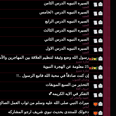
السيره النبويه الدرس الثامن
العقيد
السيره النبويه الدرس ١لخامس
العقيد
السيره النبويه الدرس الرابع
العقيد
السيره النبويه الدرس الثالث
العقيد
السيره النبويه الدرس الثاني
العقيد
السيره النبويه الدرس الاول
العقيد
رسول الله وضع وثيقة لتنظيم العلاقة بين المهاجرين والأن
سارة سيرو
25 معلومة عن الهجرة النبوية
سارة سيرو
إن كنت صادقاً في محبة الله فاتبع الرسول ..!!
وجدان الجنوب
التحذير من السبع الموبقات
حروف الغلا
التفكر في الايه الكريمه💕
عتيبيه والفخر لي
ميراث النبي صلى الله عليه وسلم من ثواب العمل الصالح
أماني
دخولك للمنتدى بحديث نبوي شريف ارجو المشاركه
أماني