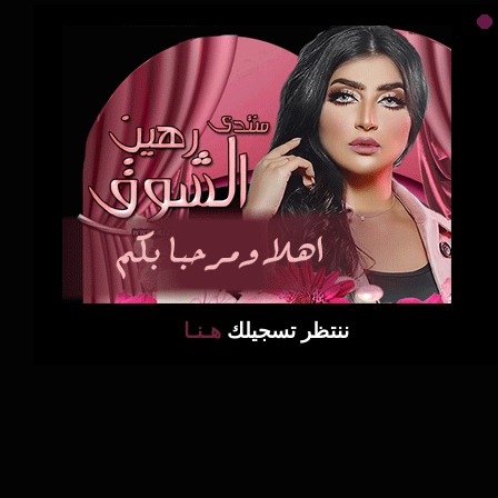
ننتظر تسجيلك
هـنـا