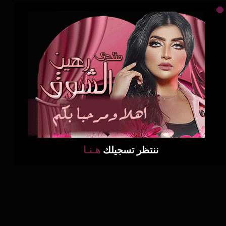
ننتظر تسجيلك
هـنـا