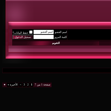
اسم العضو
حفظ البيانات؟
كلمة المرور
التقويم
صفحة 1 من 7
1
2
3
>
الأخيرة
»