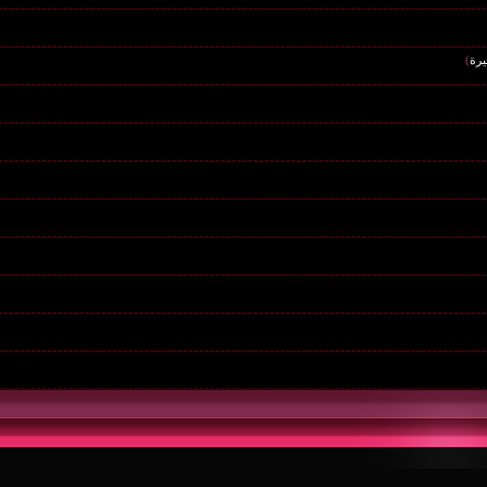
يرة
)