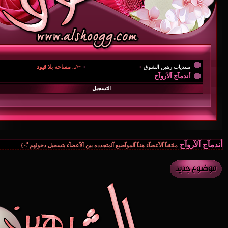
منتديات رهين الشوق
>
{.. المُنْتَديـآتْ العآمـہْ ..
>
~//.. مساحه بلا قيود
أندمآج آلآروآح
التسجيل
أندمآج آلآروآح
ملتقىآ آلآعضآء هنـآ آلموآضيع آلمتجدده بين آلآعضآء بتسجيل دخولهم .ْ~}