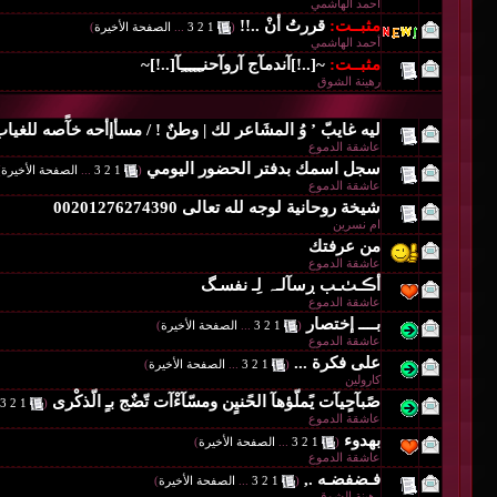
أحمد الهاشمي
مثبــت:
قررتُ أنْ ..!!
‏
(
1
2
3
...
الصفحة الأخيرة
)
أحمد الهاشمي
مثبــت:
~[..!]آندمآج آروآحنـِـِـِـِـِآ[..!]~
رهينة الشوق
ليه غايبّ ’ وُ المشَاعر لك | وطنٌ ! / مسأإأحه خآًصه للغيا
عاشقة الدموع
سجل اسمك بدفتر الحضور اليومي
‏
(
1
2
3
...
الصفحة الأخيرة
)
عاشقة الدموع
شيخة روحانية لوجه لله تعالى 00201276274390
ام نسرين
من عرفتك
عاشقة الدموع
أڪـﭟـب ڔسآلـہ لِـ نفسـگ
عاشقة الدموع
بــــ إختصار
‏
(
1
2
3
...
الصفحة الأخيرة
)
عاشقة الدموع
على فكرة ...
‏
(
1
2
3
...
الصفحة الأخيرة
)
كارولين
صًبآحٍيآت يًملّؤهآ الحًنيٍن ومسّآءْآت تّضٌج بـٍ الّذكْرى
‏
3
2
1
(
عاشقة الدموع
بهدوء
‏
(
1
2
3
...
الصفحة الأخيرة
)
عاشقة الدموع
فـضفضـه .,
‏
(
1
2
3
...
الصفحة الأخيرة
)
رهينة الشوق