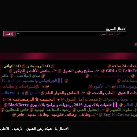
ْتَديـآتْ الترحيب والتهْـآنـي..
@
oO الريسبشن
@
oO التهاني
/.. مطبخ رهين الشوق
@
~//.. ملتقى الأثاث و الديكور
@
{..
ايات
@
{.. الريـآضـہْ والشَبَـآبْ ..
@
صدى الملآعب ..
@
عالم
نية والتكنولوجيا ..
@
▌▌ الجرافيكس والتصميم G . я . a . p .
بوم
@
{.. المُنْتَديـآتْ الإدارٍيـہْ ..
@
๑° للإقـتـراحـات والطلبات
صحه
@
~//.. النقاش والحوار العام
@
~//.. м . ş . ή
@
ღ♥عالـــ
مسات أهل الشوق
@
๑° الـخـيـمـه ۩ الـرمـضـانـيـه ๑°
@
برامج بلاك بيري BlackBerry
@
التحليل الفني
@
أرشيف المتابعة اليومية
@
خاص للمحللين
@
//.. وظائف - وظائف حكوميه - وظائف مدنيه - حافز
@
الاتصال بنا
-
شبكة رهين الشوق
-
الأرشيف
-
الأعلى