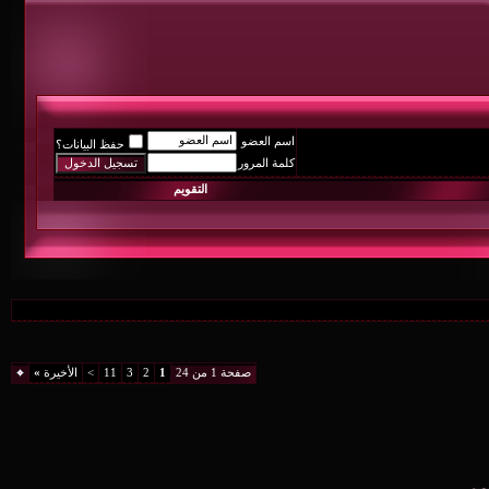
اسم العضو
حفظ البيانات؟
كلمة المرور
التقويم
صفحة 1 من 24
1
2
3
11
>
الأخيرة
»