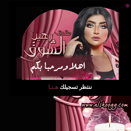
ننتظر تسجيلك
هـنـا