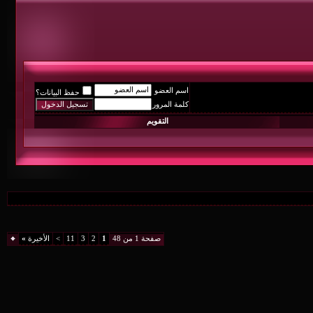
اسم العضو
حفظ البيانات؟
كلمة المرور
التقويم
صفحة 1 من 48
1
2
3
11
>
الأخيرة
»