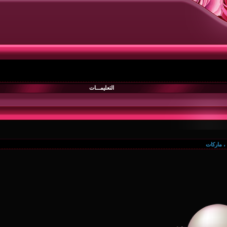
التعليمـــات
، ماركات