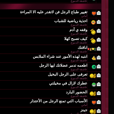
عاشقة الدموع
تغيير طباع الرجل فن لاتقدر عليه الا المراءة
أماني
احذية رياضية للشباب
عاشقة الدموع
وقفه ي آدم
عاشقة الدموع
كيف تصبح كهلا
عاشقة الدموع
اناقتك
عاشقة الدموع
انتبه لهذه الأمور عند شراء الملابس
عاشقة الدموع
اطعمه تدمر عضلاتك ايها الرجل
عاشقة الدموع
تعرفى على الرجل البخيل
عاشقة الدموع
عطرك لازال في مخيلتي
عاشقة الدموع
الحضور البارد
عاشقة الدموع
الأسباب التي تمنع الرجل من الأعتذار
أماني
جينز
عاشقة الدموع