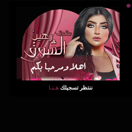
ننتظر تسجيلك
هـنـا