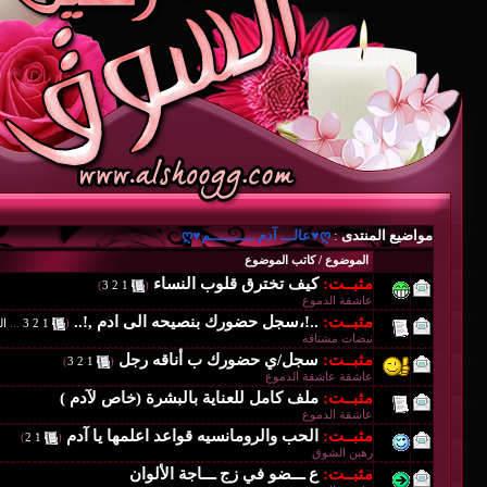
مواضيع المنتدى
:
ღ♥عالـــ آدم ــــــــــم♥ღ
الموضوع
/
كاتب الموضوع
مثبــت:
كيف تخترق قلوب النساء
‏
)
3
2
1
(
عاشقة الدموع
مثبــت:
..!،سجل حضورك بنصيحه الى ادم ,!..
‏
(
1
2
3
...
ال
نبضات مشتاقه
مثبــت:
سجل/ي حضورك ب أناقه رجل
‏
)
3
2
1
(
عاشقة عاشقة الدموع
مثبــت:
ملف كامل للعناية بالبشرة (خاص لآدم )
عاشقة الدموع
مثبــت:
الحب والرومانسيه قواعد اعلمها يا آدم
‏
)
2
1
(
رهين الشوق
مثبــت:
ع ـــضو في زج ـــاجة الألوان