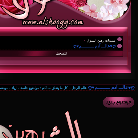
منتديات رهين الشوق
>
{.. حواء & آدم وعالمهما الخاص ..
ღ♥عالـــ آدم ــــــــــم♥ღ
التسجيل
ღ♥عالـــ آدم ــــــــــم♥ღ
عالم الرجل .، كل ما يتعلق ب آدم / مواضيع خاصة ، ازياء ، موضه 