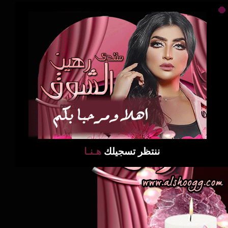
ننتظر تسجيلك
هـنـا