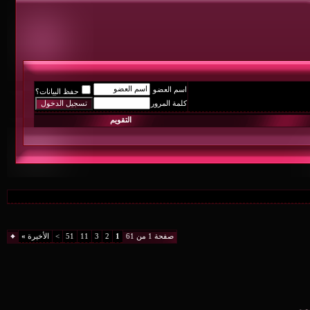
اسم العضو
حفظ البيانات؟
كلمة المرور
التقويم
صفحة 1 من 61
1
2
3
11
51
>
الأخيرة
»