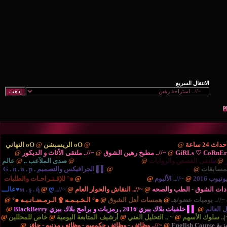
ْتَديـآتْ الترحيب والتهْـآنـي..
@
oO الريسبشن
@
oO التهاني
/.. مطبخ رهين الشوق
@
~//.. ملتقى الأثاث و الديكور
@
{..
ايات
@
{.. الريـآضـہْ والشَبَـآبْ ..
@
صدى الملآعب ..
@
عالم
نية والتكنولوجيا ..
@
▌▌ الجرافيكس والتصميم G . я . a . p .
بوم
@
{.. المُنْتَديـآتْ الإدارٍيـہْ ..
@
๑° للإقـتـراحـات والطلبات
صحه
@
~//.. النقاش والحوار العام
@
~//.. м . ş . ή
@
ღ♥عالـــ
مسات أهل الشوق
@
๑° الـخـيـمـه ۩ الـرمـضـانـيـه ๑°
@
برامج بلاك بيري BlackBerry
@
التحليل الفني
@
أرشيف المتابعة اليومية
@
خاص للمحللين
@
//.. وظائف - وظائف حكوميه - وظائف مدنيه - حافز
@