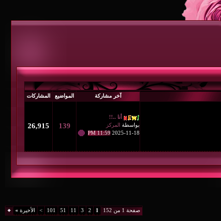
آخر مشاركة
المواضيع
المشاركات
أنا ..!!
بواسطة
المركز
139
26,915
11:59 PM
2025-11-18
صفحة 1 من 152
1
2
3
11
51
101
>
الأخيرة
»