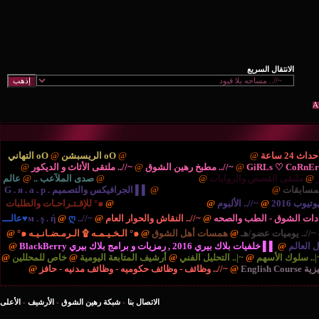
ْتَديـآتْ الترحيب والتهْـآنـي..
@
oO الريسبشن
@
oO التهاني
/.. مطبخ رهين الشوق
@
~//.. ملتقى الأثاث و الديكور
@
{..
ايات
@
{.. الريـآضـہْ والشَبَـآبْ ..
@
صدى الملآعب ..
@
عالم
نية والتكنولوجيا ..
@
▌▌ الجرافيكس والتصميم G . я . a . p .
بوم
@
{.. المُنْتَديـآتْ الإدارٍيـہْ ..
@
๑° للإقـتـراحـات والطلبات
صحه
@
~//.. النقاش والحوار العام
@
~//.. м . ş . ή
@
ღ♥عالـــ
مسات أهل الشوق
@
๑° الـخـيـمـه ۩ الـرمـضـانـيـه ๑°
@
برامج بلاك بيري BlackBerry
@
التحليل الفني
@
أرشيف المتابعة اليومية
@
خاص للمحللين
@
//.. وظائف - وظائف حكوميه - وظائف مدنيه - حافز
@
الاتصال بنا
-
شبكة رهين الشوق
-
الأرشيف
-
الأعلى