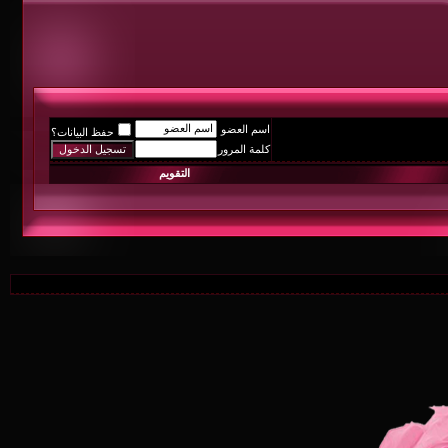
اسم العضو
حفظ البيانات؟
كلمة المرور
التقويم