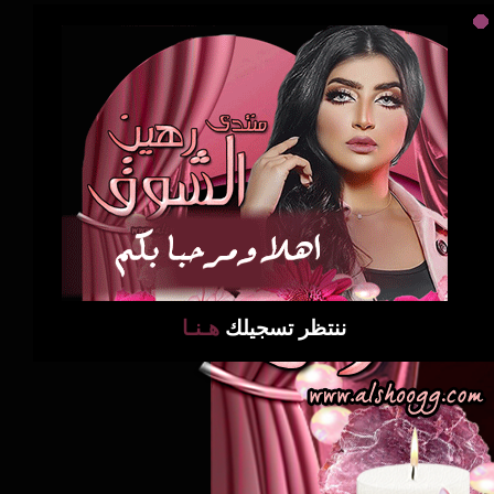
ننتظر تسجيلك
هـنـا