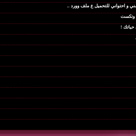
ي و احتواني للتحميل ع ملف وورد ..
د وتكست
حياتك !