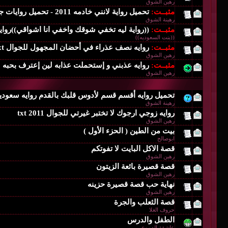
رهين الشوق
مثبــت:
تحميل رواية لانني خادمه 2011 - تحميل روايات جديد 2011
رهينة الشوق
مثبــت:
((رواية ليه تخفي شوقك واخفي انا اشواقي))رواي
((بنت السعوديه))
مثبــت:
روايه نصف عذراء في أحضان المجهول للجوال txt
رهين الشوق
مثبــت:
روايه عذبني و إستحملت عذابه لين إعترف بحبه لي 
رهين الشوق
تحميل روايه أقسم قسم لأدوس قلبك بالقدم روايه سعوديه ر
رهينة الشوق
روايه زوجي ارجوك لا تختبر غيرتي للجوال txt 2011
رهين الشوق
بيت من الطين ( الحزء الأول )
ابوصالح
قصة الاكل البايت لا تفوتكم
رهين الشوق
قصة قصيرة بائعة الزيتون
رهين الشوق
نهاية حب قصة قصيرة حزينه
رهين الشوق
قصة الثعلب والجرة
حروف الغلا
الطفل والدرس
عاشقة الدموع