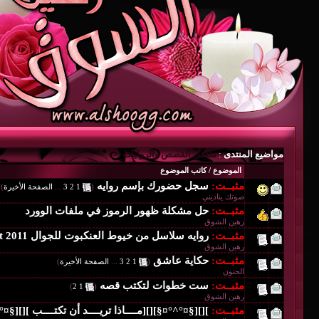
مواضيع المنتدى
:
ملتقى القصص والروايات
الموضوع
/
كاتب الموضوع
مثبــت:
سجل حضورك بإسم روايه
‏
(
1
2
3
...
الصفحة الأخيرة
)
صوتك يناديني
مثبــت:
حل مشكلة ظهور الرموز في ملفات الوورد
رهين الشوق
مثبــت:
روايه سلاسل من خيوط العنكبوت للجوال txt 2011
رهين الشوق
مثبــت:
حكاية عاشق
‏
(
1
2
3
...
الصفحة الأخيرة
)
الحنون
مثبــت:
ست خطوات لتكتب قصه
‏
)
2
1
(
رهين الشوق
مثبــت:
][][§¤°^°¤§][][مــــاذا تريــــد أن تكتــــب ][][§¤