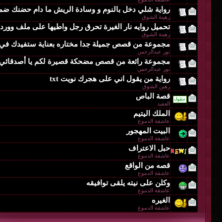
رواية شلي دخل بالنوم و وسادة الريش ما دام حضنك ضمن
رهينة الشوق
تحميل روايه نار الغيرة تحرق رجل واطيها على ملف وور
رهينة الشوق
مجموعة من قصص جميلة جدا مختاره بعناية ستفيدك في 
نور عبدالرحمن
مجموعة رائعة من قصص مضحكة قصيرة لكم يا أصدقائي
نور عبدالرحمن
رواية من يقول اني على هجرك نويت txt
رهين الشوق
قصة الباص
العقيد
الملك اليتيم
عاشقة الدموع
البيت المهجور
عاشقة الدموع
حبل الاعتراف
عاشقة الدموع
قصه من الواقع
عاشقة الدموع
وكلن على نيته يلقى توافيقه
عاشقة الدموع
الغيره
عاشقة الدموع