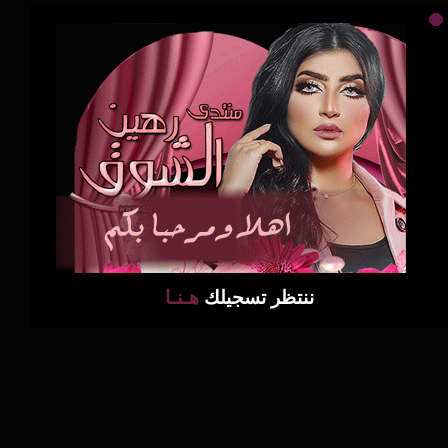
ننتظر تسجيلك
هـنـا