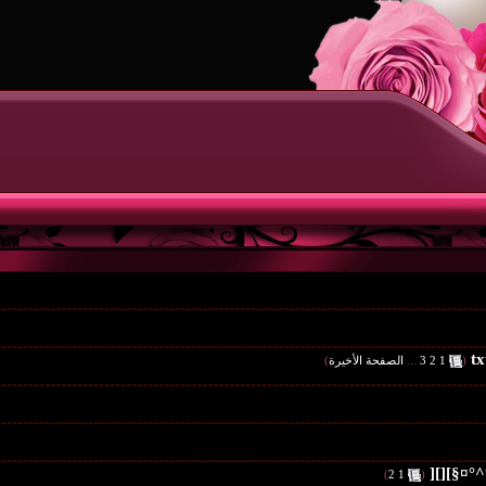
‏
(
1
2
3
...
الصفحة الأخيرة
)
°^°¤§][][
‏
)
2
1
(