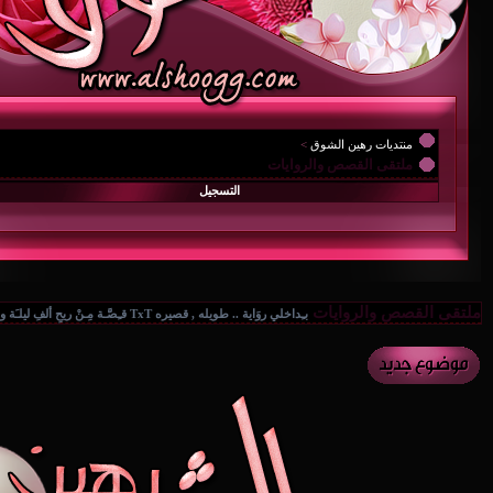
منتديات رهين الشوق
>
{.. المُنْتَديـآتْ الأدبِيـہْ ..
ملتقى القصص والروايات
التسجيل
ملتقى القصص والروايات
بـِداخلي روَاية .. طويله , قصيره TxT قـِصَّـة مِـنْ ريحِ ألفِ ليلـَة وليـْلة..هنا خيال الراوي