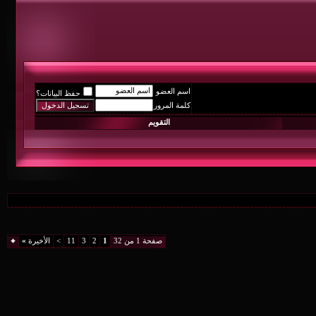
اسم العضو
حفظ البيانات؟
كلمة المرور
التقويم
صفحة 1 من 32
1
2
3
11
>
الأخيرة
»