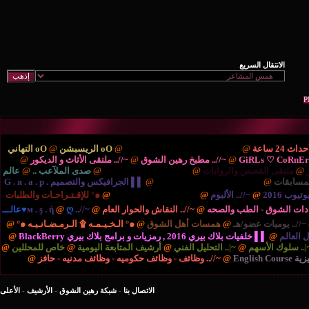
ْتَديـآتْ الترحيب والتهْـآنـي..
@
oO الريسبشن
@
oO التهاني
/.. مطبخ رهين الشوق
@
~//.. ملتقى الأثاث و الديكور
@
{..
ايات
@
{.. الريـآضـہْ والشَبَـآبْ ..
@
صدى الملآعب ..
@
عالم
نية والتكنولوجيا ..
@
▌▌ الجرافيكس والتصميم G . я . a . p .
بوم
@
{.. المُنْتَديـآتْ الإدارٍيـہْ ..
@
๑° للإقـتـراحـات والطلبات
صحه
@
~//.. النقاش والحوار العام
@
~//.. м . ş . ή
@
ღ♥عالـــ
مسات أهل الشوق
@
๑° الـخـيـمـه ۩ الـرمـضـانـيـه ๑°
@
برامج بلاك بيري BlackBerry
@
التحليل الفني
@
أرشيف المتابعة اليومية
@
خاص للمحللين
@
//.. وظائف - وظائف حكوميه - وظائف مدنيه - حافز
@
الاتصال بنا
-
شبكة رهين الشوق
-
الأرشيف
-
الأعلى