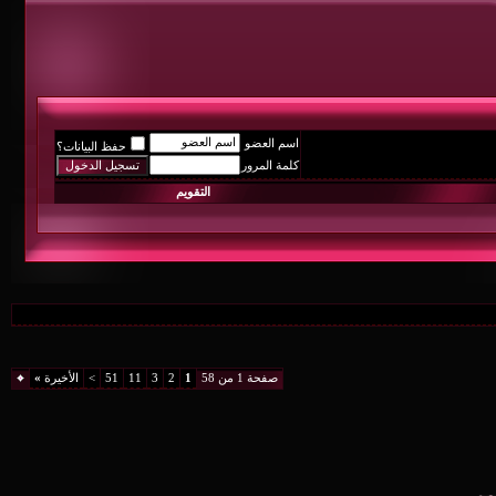
اسم العضو
حفظ البيانات؟
كلمة المرور
التقويم
صفحة 1 من 58
1
2
3
11
51
>
الأخيرة
»