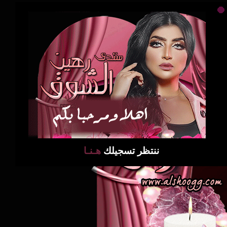
ننتظر تسجيلك
هـنـا